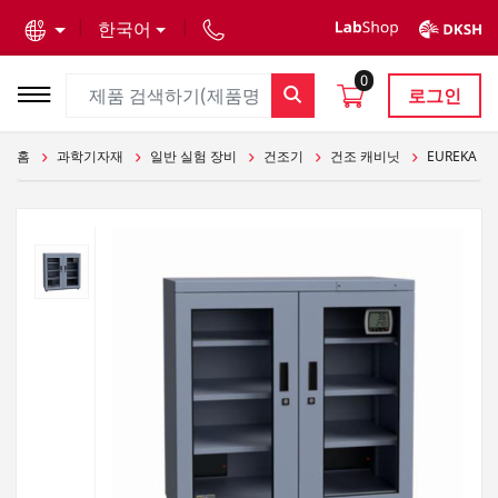
text.skipToContent
text.skipToNavigation
한국어
0
로그인
홈
과학기자재
일반 실험 장비
건조기
건조 캐비닛
EUREKA DR