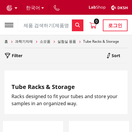
text.skipToContent
text.skipToNavigation
한국어
0
로그인
홈
과학기자재
소모품
실험실 용품
Tube Racks & Storage
Filter
Sort
Tube Racks & Storage
Racks designed to fit your tubes and store your
samples in an organized way.