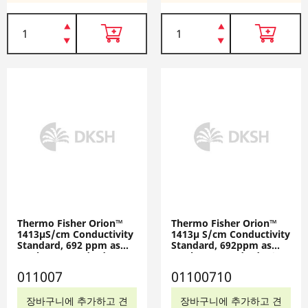
Thermo Fisher Orion™
Thermo Fisher Orion™
1413µS/cm Conductivity
1413µ S/cm Conductivity
Standard, 692 ppm as
Standard, 692ppm as
NaCl TDS Standard, 5 x
NaCl TDS Standard, 10 x
60mL Bottles, 011007
15mL Pouches, 01100710
011007
01100710
장바구니에 추가하고 견
장바구니에 추가하고 견