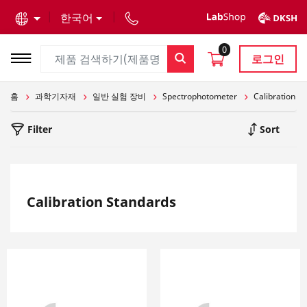
text.skipToContent
text.skipToNavigation
한국어
0
로그인
홈
과학기자재
일반 실험 장비
Spectrophotometer
Calibration S
Filter
Sort
Calibration Standards