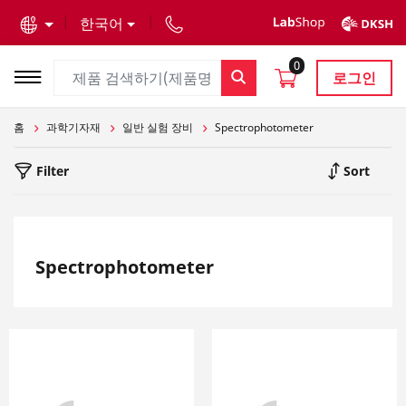
text.skipToContent
text.skipToNavigation
한국어
0
로그인
홈
과학기자재
일반 실험 장비
Spectrophotometer
Filter
Sort
Spectrophotometer