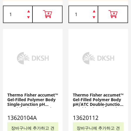
Thermo Fisher accumet™
Thermo Fisher accumet™
Gel-Filled Polymer Body
Gel-Filled Polymer Body
Single-Junction pH
pH/ATC Double-Junction
Combination Electrodes,
Combination Electrodes:
Mercury-Free, 13620104A
Mercury-Free, 13620112
13620104A
13620112
장바구니에 추가하고 견
장바구니에 추가하고 견