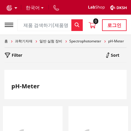
text.skipToContent
text.skipToNavigation
한국어
0
로그인
홈
과학기자재
일반 실험 장비
Spectrophotometer
pH-Meter
Filter
Sort
pH-Meter