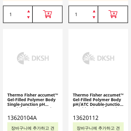
Thermo Fisher accumet™
Thermo Fisher accumet™
Gel-Filled Polymer Body
Gel-Filled Polymer Body
Single-Junction pH
pH/ATC Double-Junction
Combination Electrodes,
Combination Electrodes:
Mercury-Free, 13620104A
Mercury-Free, 13620112
13620104A
13620112
장바구니에 추가하고 견
장바구니에 추가하고 견