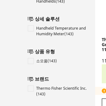
Handhelds(143)
상세 솔루션
Handheld Temperature and
Humidity Meter(143)
T
G
1
상품 유형
1
소모품(143)
브랜드
Thermo Fisher Scientific Inc.
(143)