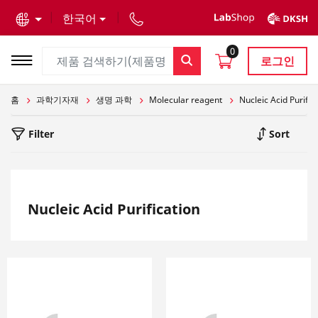
text.skipToContent
text.skipToNavigation
한국어
0
로그인
홈
과학기자재
생명 과학
Molecular reagent
Nucleic Acid Purific
Filter
Sort
Nucleic Acid Purification