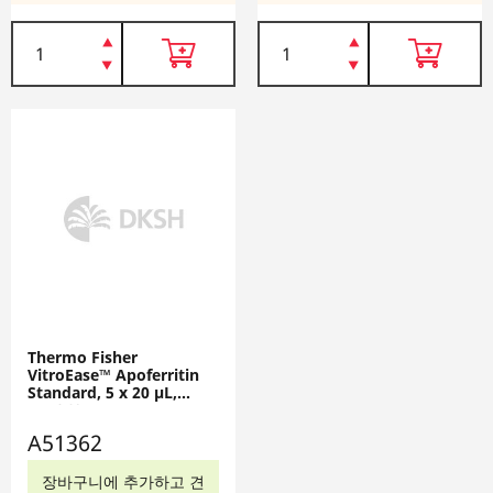
Thermo Fisher
VitroEase™ Apoferritin
Standard, 5 x 20 µL,
A51362
A51362
장바구니에 추가하고 견