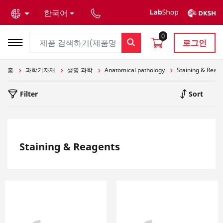
text.skipToContent
text.skipToNavigation
한국어
0
로그인
홈
과학기자재
생명 과학
Anatomical pathology
Staining & Reag
Filter
Sort
Staining & Reagents