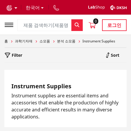
text.skipToContent
text.skipToNavigation
한국어
0
로그인
홈
과학기자재
소모품
분석 소모품
Instrument Supplies
Filter
Sort
Instrument Supplies
Instrument supplies are essential items and
accessories that enable the production of highly
accurate and efficient results in many diverse
applications.