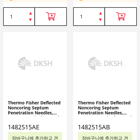
Thermo Fisher Deflected
Thermo Fisher Deflected
Noncoring Septum
Noncoring Septum
Penetration Needles,
Penetration Needles,
Gauge 19; 6 in. (15.2cm)
Gauge 20; 12 in. (30.5cm)
length; 12/Ea., 12
length; 12/Ea., 12
1482515AE
1482515AB
Needles, 1482515AE
Needles, 1482515AB
장바구니에 추가하고 견
장바구니에 추가하고 견