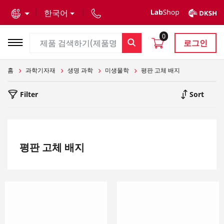
text.skipToContent
text.skipToNavigation
한국어
0
로그인
홈
과학기자재
생명 과학
미생물학
평판 고체 배지
Filter
Sort
평판 고체 배지