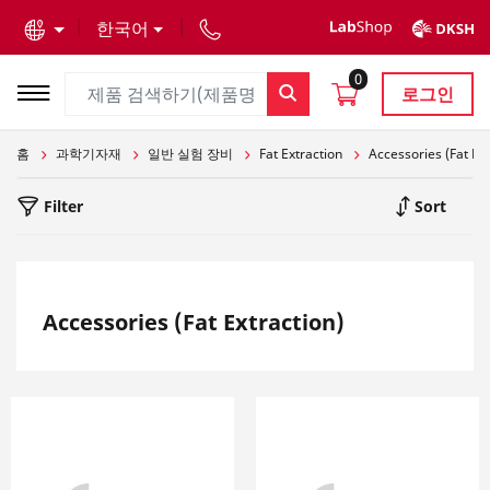
text.skipToContent
text.skipToNavigation
한국어
0
로그인
홈
과학기자재
일반 실험 장비
Fat Extraction
Accessories (Fat Ext
Filter
Sort
Accessories (Fat Extraction)