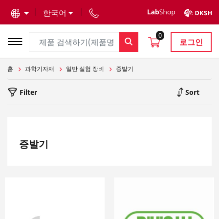
text.skipToContent
text.skipToNavigation
한국어
0
로그인
홈
과학기자재
일반 실험 장비
증발기
Filter
Sort
증발기