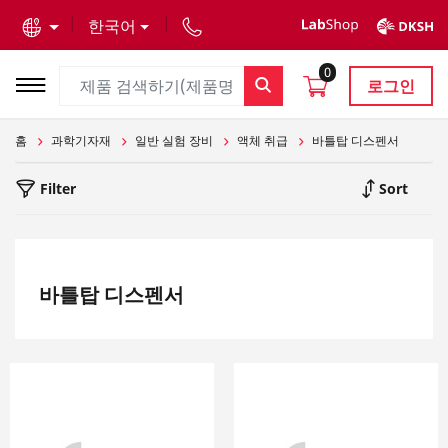
text.skipToContent
text.skipToNavigation
한국어
0
로그인
홈
과학기자재
일반 실험 장비
액체 취급
바틀탑 디스펜서
Filter
Sort
바틀탑 디스펜서