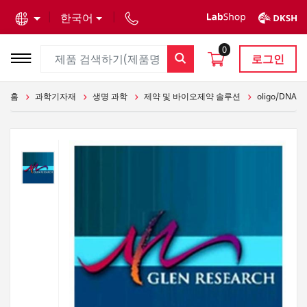
text.skipToContent
text.skipToNavigation
한국어
0
로그인
홈
과학기자재
생명 과학
제약 및 바이오제약 솔루션
oligo/DNA/R