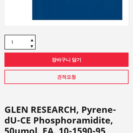
장바구니 담기
견적요청
GLEN RESEARCH, Pyrene-
dU-CE Phosphoramidite,
50umol, EA, 10-1590-95