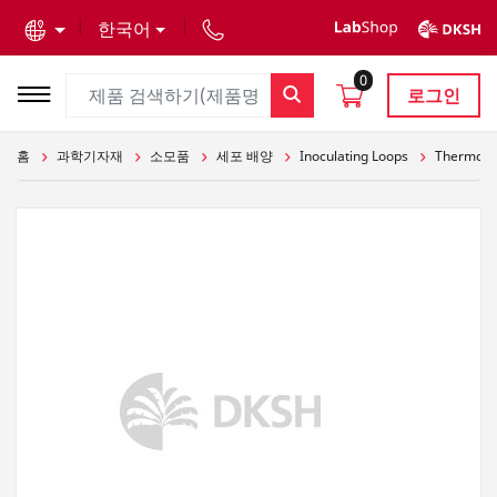
text.skipToContent
text.skipToNavigation
한국어
0
로그인
홈
과학기자재
소모품
세포 배양
Inoculating Loops
Thermo Fi