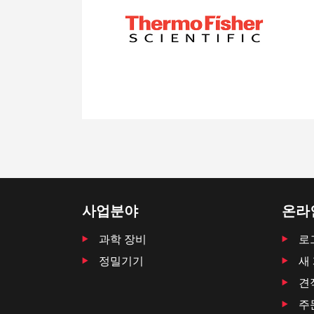
사업분야
온라
과학 장비
로
정밀기기
새
견
주