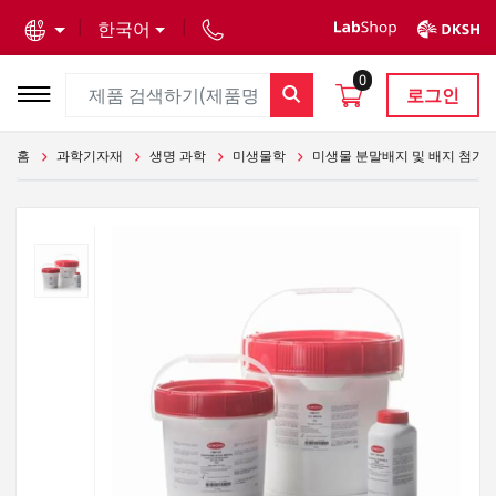
text.skipToContent
text.skipToNavigation
한국어
0
로그인
홈
과학기자재
생명 과학
미생물학
미생물 분말배지 및 배지 첨가